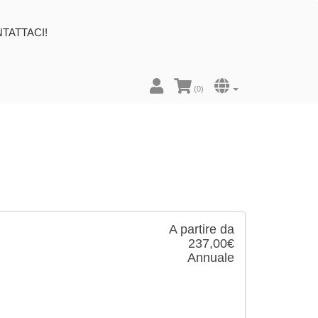
TATTACI!
(
0
)
A partire da
237,00€
Annuale