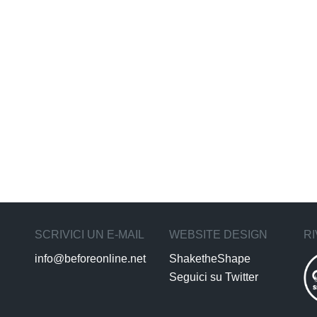
SCRIVICI UN E-MAIL
WEBSITE DESIGN
RI
info@beforeonline.net
ShaketheShape
Seguici su Twitter