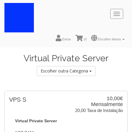
Toggl
naviga
Entrar
(
0
Escolher idioma
Virtual Private Server
Escolher outra Categoria
10,00€
VPS S
Mensalmente
20,00 Taxa de Instalação
Virtual Private Server