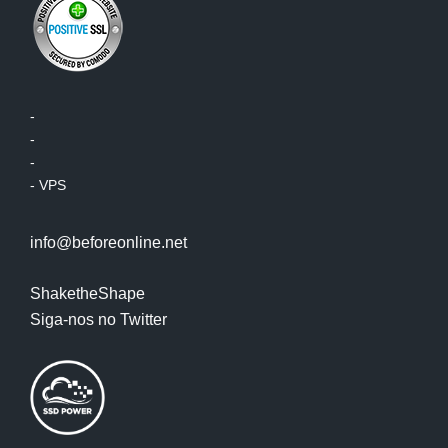
-
-
-
-
VPS
info@beforeonline.net
ShaketheShape
Siga-nos no Twitter