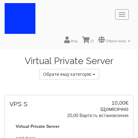
Toggl
naviga
Вхід
(
0
Обрати мову
Virtual Private Server
Обрати іншу категорію
10,00€
VPS S
Щомісячно
20,00 Вартість встановлення
Virtual Private Server