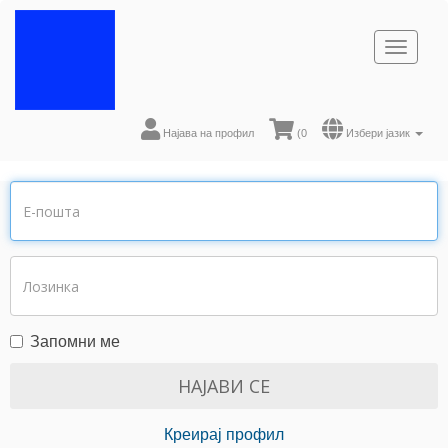
Toggl
naviga
Најава на профил
(
0
Избери јазик
Запомни ме
Креирај профил