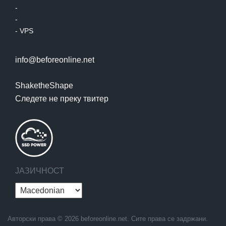
-
-
-
VPS
info@beforeonline.net
ShaketheShape
Следете не преку твитер
ЈАЗИЧНОСТ
Aвторски права © 2026 beforeonline.net. Сите права се задржани.